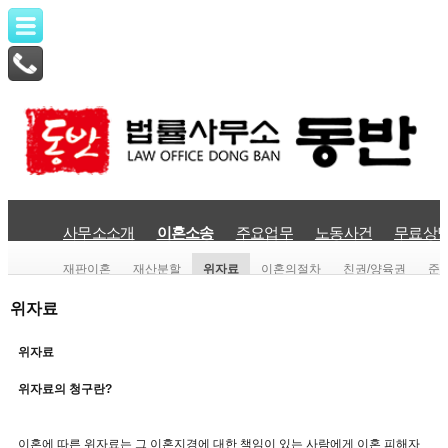
사무소소개
이혼소송
주요업무
노동사건
무료상
재판이혼
재산분할
위자료
이혼의절차
친권/양육권
준
위자료
위자료
위자료의 청구란?
이혼에 따른 위자료는 그 이혼지경에 대한 책임이 있는 사람에게 이혼 피해자