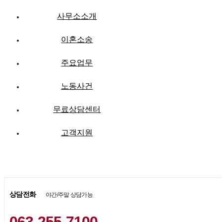
사무소소개
이혼소송
주요업무
노동사건
무료상담센터
고객지원
상담전화
야간/주말 상담가능
063-255-7100